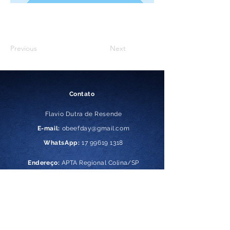
Previous
Next
Contato
Flavio Dutra de Resende
E-mail:
obeefday@gmail.com
WhatsApp
:
17 99619 1318
Endereço:
APTA Regional Colina/SP
(Fazenda do Governo)
Caixa postal:
35